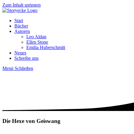
Zum Inhalt springen
Start
Bücher
Autoren
Leo Aldan
Ellen Stone
Emilia Huberschmitt
Neues
Schreibe uns
Menü
Schließen
Die Hexe von Geiswang