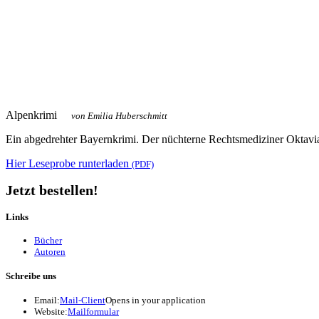
Alpenkrimi
von Emilia Huberschmitt
Ein abgedrehter Bayern­krimi. Der nüchterne Rechts­mediziner Oktavia
Hier Leseprobe runterladen
(PDF)
Jetzt bestellen!
Links
Bücher
Autoren
Schreibe uns
Email:
Mail-Client
Opens in your application
Website:
Mailformular