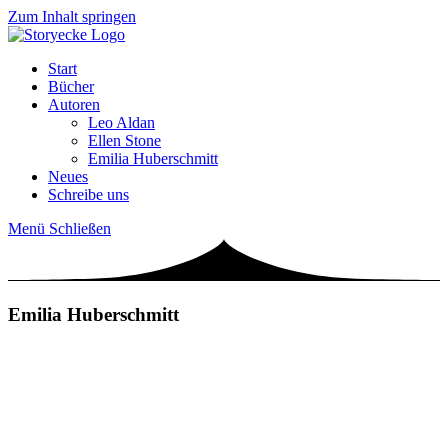
Zum Inhalt springen
Start
Bücher
Autoren
Leo Aldan
Ellen Stone
Emilia Huberschmitt
Neues
Schreibe uns
Menü
Schließen
Emilia Huberschmitt