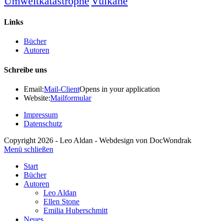
Umweltkatastrophe
Vulkane
Links
Bücher
Autoren
Schreibe uns
Email:
Mail-Client
Opens in your application
Website:
Mailformular
Impressum
Datenschutz
Copyright 2026 - Leo Aldan - Webdesign von DocWondrak
Menü schließen
Start
Bücher
Autoren
Leo Aldan
Ellen Stone
Emilia Huberschmitt
Neues